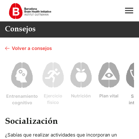
Consejos
Volver a consejos
Ejercicio
Nutrición
Plan vital
Entrenamiento
Sal
físico
cognitivo
integ
Socialización
¿Sabías que realizar actividades que incorporan un