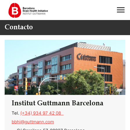
Contacto
Institut Guttmann Barcelona
Tel.
(+34) 934 97 42 08
bbhi@guttmann.com