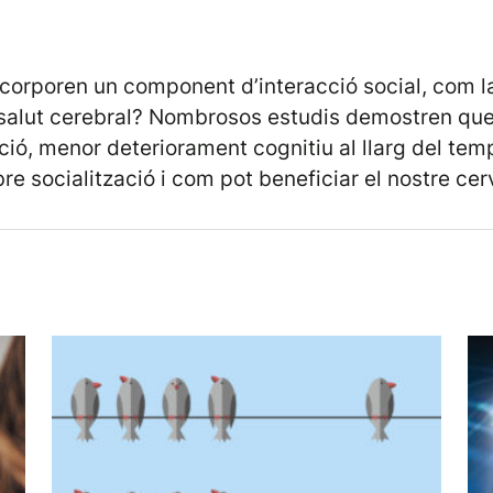
ncorporen un component d’interacció social, com la
alut cerebral? Nombrosos estudis demostren que e
acció, menor deteriorament cognitiu al llarg del te
e socialització i com pot beneficiar el nostre cerv