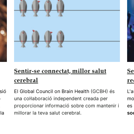
Sentir-se connectat, millor salut
Se
cerebral
re
sió
El
Global Council on Brain Health
(GCBH) és
L'a
o
una col·laboració independent creada per
mol
.
proporcionar informació sobre com mantenir i
es 
la
millorar la teva salut cerebral.
soc