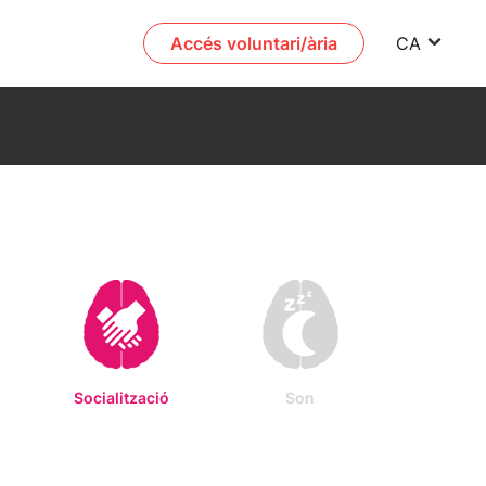
Accés voluntari/ària
CA
Socialització
Son