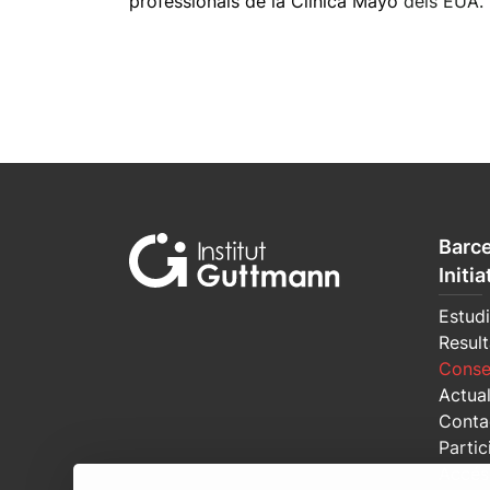
professionals de la Clínica Mayo
dels EUA.
Barce
Initia
Estudi
Result
Conse
Actual
Conta
Partic
Accés 