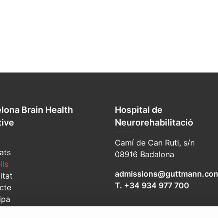
lona Brain Health
Hospital de
tive
Neurorehabilitació
Camí de Can Ruti, s/n
ats
08916 Badalona
lls
admissions@guttmann.co
itat
T. +34 934 977 700
cte
ipa
voluntari/ària