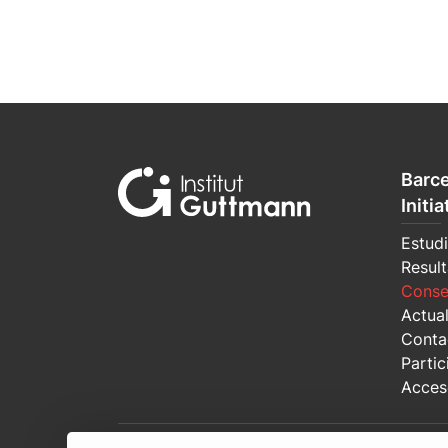
Barce
Initia
Estud
Resul
Conse
Actua
Conta
Partic
Acces