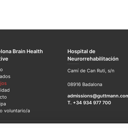
lona Brain Health
Hospital de
tive
Neurorrehabilitación
io
Camí de Can Ruti, s/n
tados
jos
08916 Badalona
lidad
admissions@guttmann.co
cto
T. +34 934 977 700
ipa
o voluntario/a