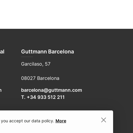
al
Guttmann Barcelona
Garcilaso, 57
08027 Barcelona
m
barcelona@guttmann.com
T. +34 933 512 211
 you accept our data policy.
More