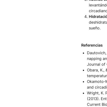
levantánd
circadiano
Hidrataci
deshidrat
sueño.
Referencias
Dautovich, 
napping and
Journal of 
Obara, K., 
temperature
Okamoto-Mi
and circadi
Wright, K. P
(2013). Ent
Current Bi