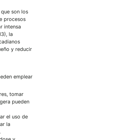
 que son los
e procesos
ar intensa
13), la
rcadianos
ueño y reducir
pueden emplear
ores, tomar
igera pueden
ar el uso de
ar la
.
ndose y