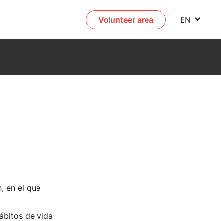
Volunteer area
EN
, en el que
hábitos de vida