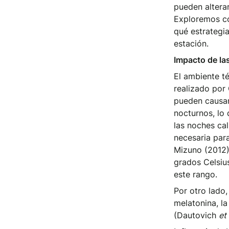
pueden altera
Exploremos co
qué estrategi
estación.
Impacto de la
El ambiente té
realizado por
pueden causar 
nocturnos, lo
las noches ca
necesaria par
Mizuno (2012)
grados Celsiu
este rango.
Por otro lado,
melatonina, la
(Dautovich
et 