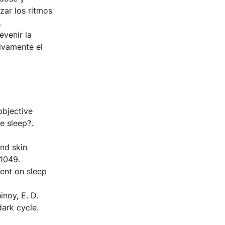
zar los ritmos
.
evenir la
ivamente el
objective
e sleep?.
and skin
-1049.
ent on sleep
.
hinoy, E. D.
dark cycle.