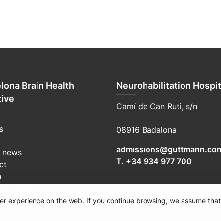
lona Brain Health
Neurohabilitation Hospit
tive
Camí de Can Ruti, s/n
s
08916 Badalona
admissions@guttmann.co
t news
T. +34 934 977 700
ct
n
teer area
user experience on the web. If you continue browsing, we assume that