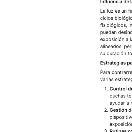
Influencia de l
La luz es un f
ciclos biológ
fisiológicos, 
pueden desinc
exposición a l
alineados, per
su duración to
Estrategias p
Para contrarr
varias estrate
Control d
duchas te
ayudar a 
Gestión de
dispositi
exposición
Rutinas c