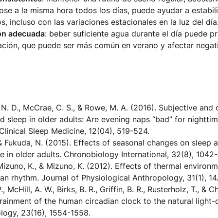
ose a la misma hora todos los días, puede ayudar a estabili
s, incluso con las variaciones estacionales en la luz del día
ón adecuada
: beber suficiente agua durante el día puede pr
ación, que puede ser más común en verano y afectar negat
N. D., McCrae, C. S., & Rowe, M. A. (2016). Subjective and 
 sleep in older adults: Are evening naps “bad” for nighttim
Clinical Sleep Medicine, 12(04), 519-524.
& Fukuda, N. (2015). Effects of seasonal changes on sleep 
 in older adults. Chronobiology International, 32(8), 1042
zuno, K., & Mizuno, K. (2012). Effects of thermal environm
an rhythm. Journal of Physiological Anthropology, 31(1), 14
., McHill, A. W., Birks, B. R., Griffin, B. R., Rusterholz, T., & C
rainment of the human circadian clock to the natural light-
ology, 23(16), 1554-1558.