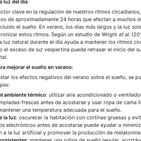
a luz del día
actor clave en la regulación de nuestros ritmos circadianos,
icos de aproximadamente 24 horas que afectan a muchos d
incluido el sueño. En verano, los días más largos y la luz sol
ronizar estos ritmos. Según un estudio de Wright
et al
. (20
a luz natural durante el día ayuda a mantener los ritmos ci
o el exceso de luz vespertina puede retrasar el inicio del s
tal.
ara mejorar el sueño en verano:
estar los efectos negativos del verano sobre el sueño, se 
gias:
el ambiente térmico
: utilizar aire acondicionado o ventilad
mpladas-frescas antes de acostarse y usar ropa de cama l
mantener una temperatura adecuada para el sueño.
 la luz
: oscurecer la habitación con cortinas gruesas y evit
vos electrónicos antes de acostarse puede ayudar a minimiz
 a la luz artificial y promover la producción de melatonina
onsistentes
: mantener una rutina de sueño regular, acostá