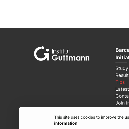
Barce
Initia
Study
Result
Tips
Lates
Conta
Join i
Volun
This site uses cookies to improve the 
information
.