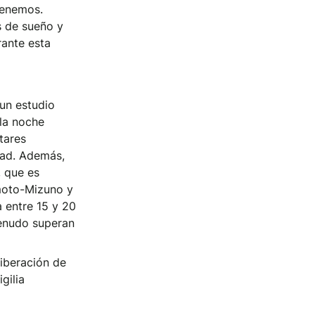
tenemos.
s de sueño y
ante esta
 un estudio
la noche
tares
dad. Además,
, que es
amoto-Mizuno y
 entre 15 y 20
menudo superan
liberación de
gilia