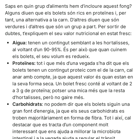
Saps en quin grup d’aliments hem d’incloure aquest fong?
Alguns diuen que els bolets són rics en proteïnes i, per
tant, una alternativa a la carn. D’altres diuen que són
verdures i d’altres que són un grup a part. Per sortir de
dubtes, t’expliquem el seu valor nutricional en estat fresc:
Aigua:
tenen un contingut semblant a les hortalisses,
al voltant d’un 90-95%. És per això que quan cuinem
els bolets, el seu volum es redueix.
Proteïnes:
tot i que més d’una vegada s’ha dit que els
bolets tenen un contingut proteic com el de la carn, cal
anar amb compte, ja que aquest valor és quan estan en
la seva forma seca. Un bolet fresc conté al voltant de 2
a 3 g de proteïna; potser una mica més que la resta
d’hortalisses, però no gaire més.
Carbohidrats
: no podem dir que els bolets siguin una
gran font d’energia, ja que els seus carbohidrats es
troben majoritàriament en forma de fibra. Tot i així, cal
destacar que es tracta d’un component molt
interessant que ens ajuda a millorar la microbiota
intestinal i a la vegada ajuda a regular el trànsit