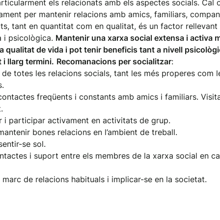
rticularment els relacionats amb els aspectes socials. Cal 
vament per mantenir relacions amb amics, familiars, compan
ts, tant en quantitat com en qualitat, és un factor rellevant
a i psicològica.
Mantenir una xarxa social extensa i activa mi
a qualitat de vida i pot tenir beneficis tant a nivell psicolò
 i llarg termini.
Recomanacions per socialitzar
:
 de totes les relacions socials, tant les més properes com 
.
ontactes freqüents i constants amb amics i familiars. Visit
.
 i participar activament en activitats de grup.
 mantenir bones relacions en l’ambient de treball.
sentir-se sol.
tactes i suport entre els membres de la xarxa social en ca
 marc de relacions habituals i implicar-se en la societat.