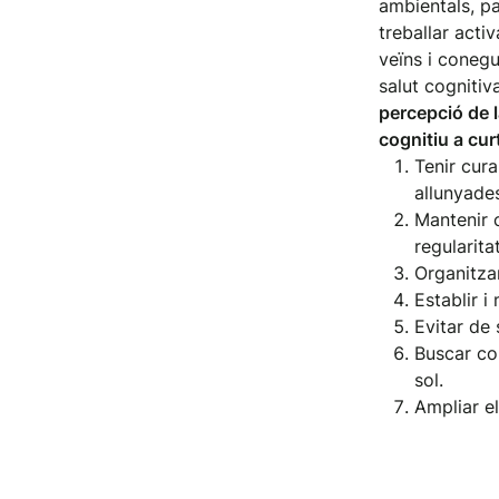
ambientals, pa
treballar acti
veïns i conegu
salut cognitiv
percepció de l
cognitiu a curt
Tenir cura
allunyades
Mantenir c
regularitat
Organitzar
Establir i
Evitar de 
Buscar con
sol.
Ampliar el