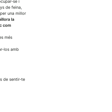
ocupar-se i
ys de feina,
 per una millor
llora la
gic com
les més
ar-los amb
s de sentir-te