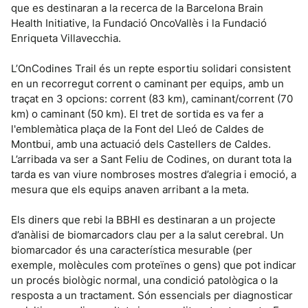
que es destinaran a la recerca de la Barcelona Brain
Health Initiative, la Fundació OncoVallès i la Fundació
Enriqueta Villavecchia.
L’OnCodines Trail és un repte esportiu solidari consistent
en un recorregut corrent o caminant per equips, amb un
traçat en 3 opcions: corrent (83 km), caminant/corrent (70
km) o caminant (50 km). El tret de sortida es va fer a
l'emblemàtica plaça de la Font del Lleó de Caldes de
Montbui, amb una actuació dels Castellers de Caldes.
L’arribada va ser a Sant Feliu de Codines, on durant tota la
tarda es van viure nombroses mostres d’alegria i emoció, a
mesura que els equips anaven arribant a la meta.
Els diners que rebi la BBHI es destinaran a un projecte
d’anàlisi de biomarcadors clau per a la salut cerebral. Un
biomarcador és una característica mesurable (per
exemple, molècules com proteïnes o gens) que pot indicar
un procés biològic normal, una condició patològica o la
resposta a un tractament. Són essencials per diagnosticar