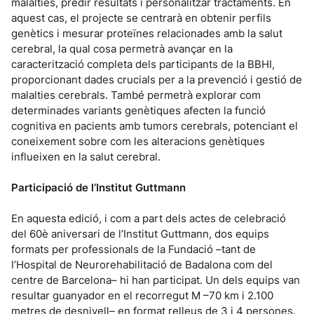
malalties, predir resultats i personalitzar tractaments. En
aquest cas, el projecte se centrarà en obtenir perfils
genètics i mesurar proteïnes relacionades amb la salut
cerebral, la qual cosa permetrà avançar en la
caracterització completa dels participants de la BBHI,
proporcionant dades crucials per a la prevenció i gestió de
malalties cerebrals. També permetrà explorar com
determinades variants genètiques afecten la funció
cognitiva en pacients amb tumors cerebrals, potenciant el
coneixement sobre com les alteracions genètiques
influeixen en la salut cerebral.
Participació de l’Institut Guttmann
En aquesta edició, i com a part dels actes de celebració
del 60è aniversari de l’Institut Guttmann, dos equips
formats per professionals de la Fundació –tant de
l’Hospital de Neurorehabilitació de Badalona com del
centre de Barcelona– hi han participat. Un dels equips van
resultar guanyador en el recorregut M –70 km i 2.100
metres de desnivell– en format relleus de 3 i 4 persones.