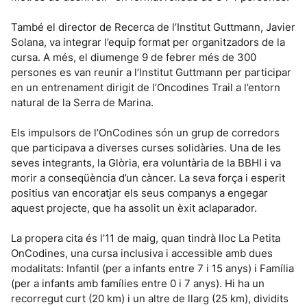
També el director de Recerca de l’Institut Guttmann, Javier
Solana, va integrar l’equip format per organitzadors de la
cursa. A més, el diumenge 9 de febrer més de 300
persones es van reunir a l’Institut Guttmann per participar
en un entrenament dirigit de l’Oncodines Trail a l’entorn
natural de la Serra de Marina.
Els impulsors de l’OnCodines són un grup de corredors
que participava a diverses curses solidàries. Una de les
seves integrants, la Glòria, era voluntària de la BBHI i va
morir a conseqüència d’un càncer. La seva força i esperit
positius van encoratjar els seus companys a engegar
aquest projecte, que ha assolit un èxit aclaparador.
La propera cita és l’11 de maig, quan tindrà lloc La Petita
OnCodines, una cursa inclusiva i accessible amb dues
modalitats: Infantil (per a infants entre 7 i 15 anys) i Família
(per a infants amb famílies entre 0 i 7 anys). Hi ha un
recorregut curt (20 km) i un altre de llarg (25 km), dividits