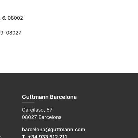
, 6. 08002
 9. 08027
Guttmann Barcelona
Garcilaso, 57
08027 Barcelona
barcelona@guttmann.com
T. +34 933 512 211
m