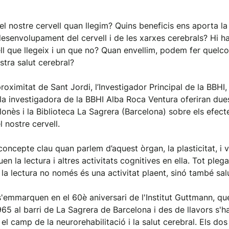
l nostre cervell quan llegim? Quins beneficis ens aporta l
 desenvolupament del cervell i de les xarxes cerebrals? Hi h
ll que llegeix i un que no? Quan envellim, podem fer quelc
stra salut cerebral?
proximitat de Sant Jordi, l’Investigador Principal de la BBHI
 la investigadora de la BBHI Alba Roca Ventura oferiran due
lonès i la Biblioteca La Sagrera (Barcelona) sobre els efect
l nostre cervell.
concepte clau quan parlem d’aquest òrgan, la plasticitat, i 
n la lectura i altres activitats cognitives en ella. Tot plega
la lectura no només és una activitat plaent, sinó també sal
'emmarquen en el 60è aniversari de l'Institut Guttmann, qu
965 al barri de La Sagrera de Barcelona i des de llavors s'h
 el camp de la neurorehabilitació i la salut cerebral. Els do