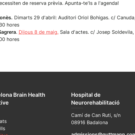
necessiten de reserva prèvia. Apunta-te'ls a l'agenda!
onès.
Dimarts 29 d'abril: Auditori Oriol Bohigas. c/ Canuda
:30 hores
Sagrera
.
Dijous 8 de maig.
Sala d'actes. c/ Josep Soldevila,
:00 hores
lona Brain Health
Hospital de
tive
Neurorehabilitació
Camí de Can Ruti, s/n
ats
08916 Badalona
lls
admissions@guttmann.co