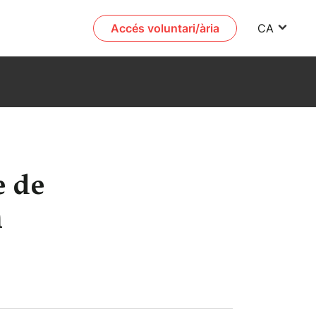
Accés voluntari/ària
CA
e de
i