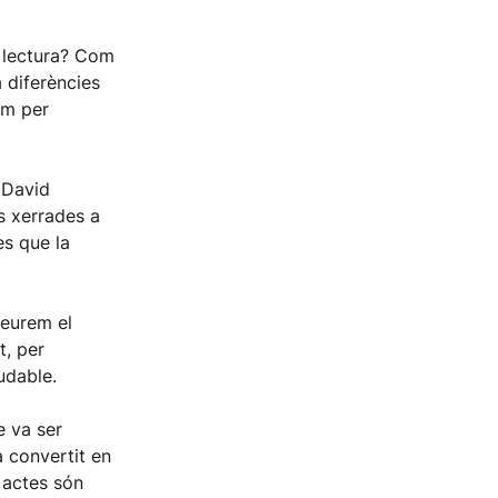
a lectura? Com
a diferències
om per
, David
s xerrades a
es que la
veurem el
t, per
udable.
e va ser
a convertit en
s actes són